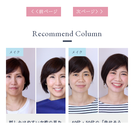
＜＜前ページ
次ページ＞＞
Recommend Column
メイク
メイク
話しかけやすい女性の見た
40代・50代の「幸せそう
目とは？40代・50代が損
な女性」に共通する特徴。