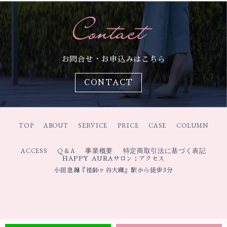
をしないための『優しげな
なぜか愛される人が無意識
雰囲気』を作るメイク術
にやっている5つのこと
メイク
お問合せ・お申込みはこちら
CONTACT
TOP
ABOUT
SERVICE
PRICE
CASE
COLUMN
ACCESS
Q＆A
事業概要
特定商取引法に基づく表記
４０代５０代・メイクした
HAPPY AURAサロン：アクセス
ら老けて見えるのはやり方
小田急線『祖師ヶ谷大蔵』駅から徒歩3分
のせい？老け見えNGメイ
クと若見えするメイクのコ
ツ