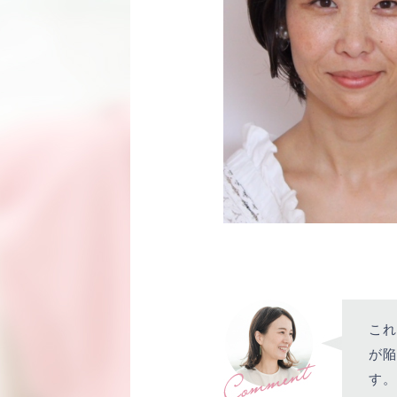
これ
が陥
す。