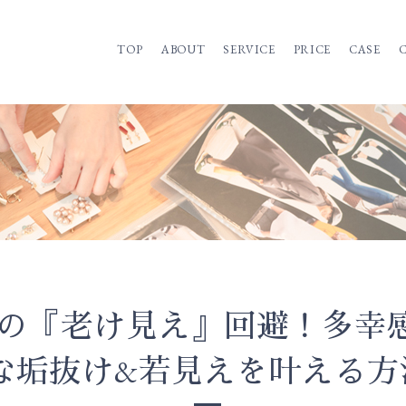
TOP
ABOUT
SERVICE
PRICE
CASE
0代の『老け見え』回避！多幸
な垢抜け&若見えを叶える方