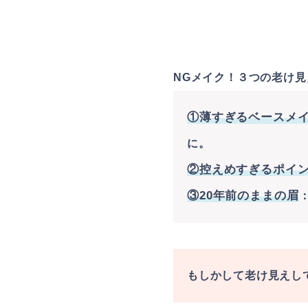
NGメイク！３つの老け見
①薄すぎるベースメ
に。
②控えめすぎるポイ
③20年前のままの眉
もしかして老け見えし