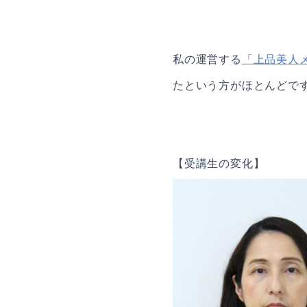
私の運営する
「上品美人
たという方がほとんどで
【受講生の変化】