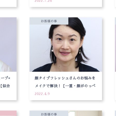
2022.7.28
ッスン
お客様の事
ーブ×
顔タイプフレッシュさんのお悩みを
【似合
メイクで解決！【一重・顔がのっぺ
身！】
2022.4.9
りして平たい】
お客様の事