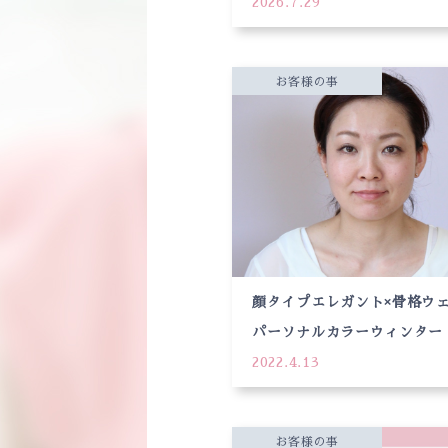
2026.7.29
違い
お客様の事
顔タイプエレガント×骨格ウェ
パーソナルカラーウィンター
2022.4.13
うメイクで優しげな女性に変
お客様の事