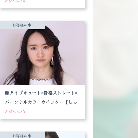
2022.4.20
お客様の事
顔タイプキュート×骨格ストレート×
パーソナルカラーウインター【しっ
2022.3.25
かりしているように見える、でもキ
ツく見えない魅力アップの方法】
お客様の事